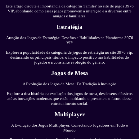
Este artigo discute a importância da categoria 'Família' no site de jogos 3976
VIP, abordando como esses jogos promovem a interação e a diversão entre
amigos e familiares.
Estratégia
Atração dos Jogos de Estratégia: Desafios e Habilidades na Plataforma 3976
VIP
Explore a popularidade da categoria de jogos de estratégia no site 3976 vip,
destacando os principais títulos, o impacto positivo nas habilidades do
jogador e a constante evolução do gênero.
Jogos de Mesa
A Evolução dos Jogos de Mesa: Da Tradição à Inovação
Explore a rica história e a evolução dos jogos de mesa, desde seus clássicos
até as inovações modernas que estão moldando o presente e o futuro desse
entretenimento social.
Multiplayer
A Evolução dos Jogos Multiplayer: Conectando Jogadores em Todo o
Mundo