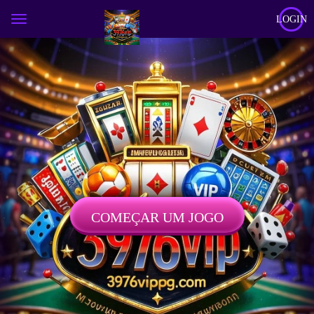
LOGIN
COMEÇAR UM JOGO