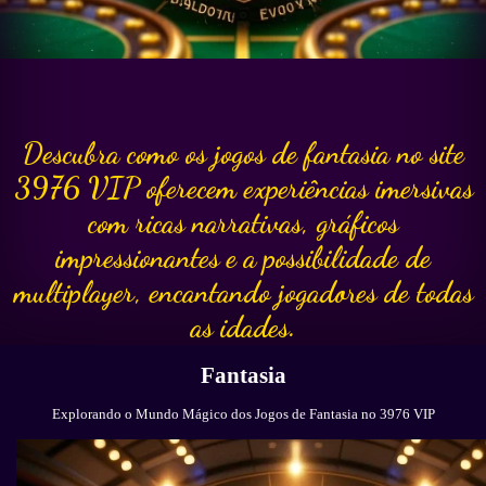
Descubra como os jogos de fantasia no site
3976 VIP oferecem experiências imersivas
com ricas narrativas, gráficos
impressionantes e a possibilidade de
multiplayer, encantando jogadores de todas
as idades.
Fantasia
Explorando o Mundo Mágico dos Jogos de Fantasia no 3976 VIP