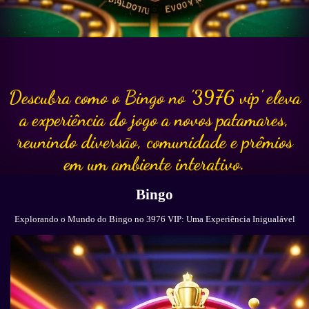
Descubra como o Bingo no '3976 vip' eleva
a experiência do jogo a novos patamares,
reunindo diversão, comunidade e prêmios
em um ambiente interativo.
Bingo
Explorando o Mundo do Bingo no 3976 VIP: Uma Experiência Inigualável