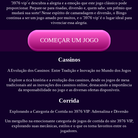
'3976 vip' e descubra a alegria e a emoção que este jogo clássico pode
proporcionar. Prepare-se para risadas, diversão e, quem sabe, um prêmio que
mudará sua sorte! Nesse espírito de camaradagem e diversão, o Bingo
continua a ser um jogo amado por muitos, e o '3976 vip' é o lugar ideal para
vivenciar essa alegria.
COMEÇAR UM JOGO
Cassinos
A Evolução dos Cassinos: Entre Tradição e Inovação no Mundo dos Jogos
Explore a rica história e a evolução dos cassinos, desde os jogos de mesa
tradicionais até as inovações dos cassinos online, destacando a importância
da responsabilidade no jogo e as diversas ofertas disponíveis.
Corrida
Explorando a Categoria de Corrida no 3976 VIP: Adrenalina e Diversão
Um mergulho na emocionante categoria de jogos de corrida do site 3976 VIP,
explorando suas mecânicas, estilos e o que os torna favoritos entre os
jogadores.