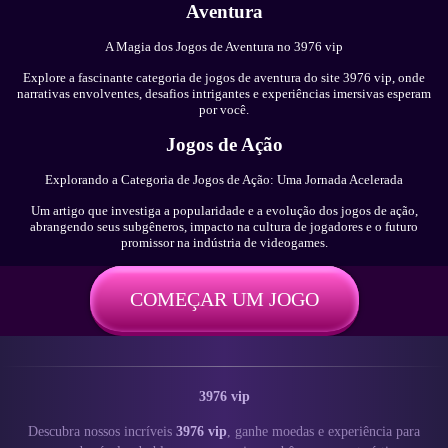
Aventura
A Magia dos Jogos de Aventura no 3976 vip
Explore a fascinante categoria de jogos de aventura do site 3976 vip, onde
narrativas envolventes, desafios intrigantes e experiências imersivas esperam
por você.
Jogos de Ação
Explorando a Categoria de Jogos de Ação: Uma Jornada Acelerada
Um artigo que investiga a popularidade e a evolução dos jogos de ação,
abrangendo seus subgêneros, impacto na cultura de jogadores e o futuro
promissor na indústria de videogames.
COMEÇAR UM JOGO
3976 vip
Descubra nossos incríveis
3976 vip
, ganhe moedas e experiência para