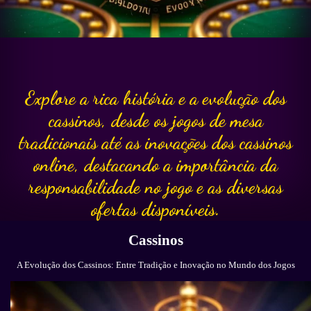
Explore a rica história e a evolução dos
cassinos, desde os jogos de mesa
tradicionais até as inovações dos cassinos
online, destacando a importância da
responsabilidade no jogo e as diversas
ofertas disponíveis.
Cassinos
A Evolução dos Cassinos: Entre Tradição e Inovação no Mundo dos Jogos