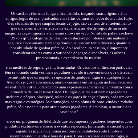
Os cassinos têm uma longa e rica história, traçando suas origens até os
antigos jogos de azar praticados em várias culturas ao redor do mundo. Hoje,
eles são mais do que simples locais de jogo; são centros de entretenimento
que oferecem uma variedade de experiências, desde jogos de mesa até
máquinas caça-níqueis e até mesmo shows ao vivo. No site de palavras-chave
"3976 vip", a categoria de cassinos destaca-se por oferecer um ambiente
seguro e emocionante para jogadores que buscam tanto diversão quanto a
possibilidade de ganhar prêmios. Ao escolher um cassino, é importante
considerar fatores como a variedade de jogos disponíveis, as ofertas
promocionais, a experiência do usuário.
e as medidas de segurança implementadas. Os cassinos online, em particular,
têm se tornado cada vez mais populares devido à conveniência que oferecem,
permitindo que os jogadores apostem de qualquer lugar e a qualquer hora.
Além dos jogos tradicionais, muitos cassinos online agora incluem recursos
de realidade virtual, oferecendo uma experiência imersiva que rivaliza com a
atmosfera de um cassino físico. Os jogos que mais atraem os jogadores
incluem o pôquer, blackjack, roleta e os jogos de caça-níqueis, cada um com
suas regras e estratégias. As promoções, como bônus de boas-vindas e rodadas
grátis, são essenciais para atrair novos jogadores. Além disso, a maioria dos
cassinos of.
erece um programa de fidelidade que recompensa jogadores frequentes com
produtos exclusivos e acesso a eventos especiais. Entretanto, é crucial que os
jogadores joguem de forma responsável, estabelecendo limites e
reconhecendo quando é hora de parar. Com a ascensão da tecnologia, a